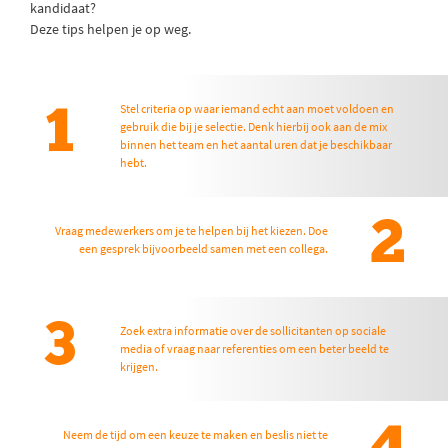
kandidaat?
Deze tips helpen je op weg.
Stel criteria op waar iemand echt aan moet voldoen en
1
gebruik die bij je selectie. Denk hierbij ook aan de mix
binnen het team en het aantal uren dat je beschikbaar
hebt.
2
Vraag medewerkers om je te helpen bij het kiezen. Doe
een gesprek bijvoorbeeld samen met een collega.
3
Zoek extra informatie over de sollicitanten op sociale
media of vraag naar referenties om een beter beeld te
krijgen.
Neem de tijd om een keuze te maken en beslis niet te