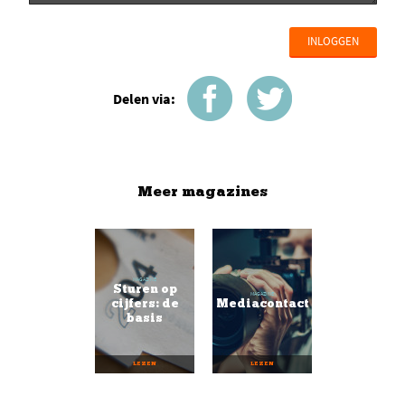
INLOGGEN
Delen via:
Meer magazines
MAGAZINE
Sturen op
MAGAZINE
cijfers: de
Mediacontact
basis
LEZEN
LEZEN