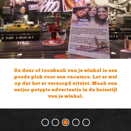
f toonbank van je winkel is een
Voeg aan 
k voor een vacature. Let er wel
de volled
t er verzorgd uitziet. Maak een
kort ho
typte advertentie in de huisstijl
van je winkel.