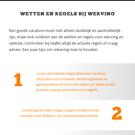
WETTEN EN REGELS BIJ WERVING
Een goede vacature moet niet alleen duidelijk en aantrekkelijk
zijn, maar ook voldoen aan de wetten en regels voor werving en
selectie. Controleer bij twijfel altijd de actuele regels of vraag
advies. Een paar tips om rekening mee te houden:
In een advertentie mag je alleen een voorkeur
1
uitspreken voor vrouwen, etnische groepen en
gehandicapten of chronisch zieken. En alleen als die
groepen weinig voorkomen in je slagerij.
2
Zonder goede reden mag je op geen enkele manier
verwijzen naar leeftijd in een personeelsadvertentie.