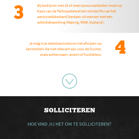
Bij bedrijven met 25 of meer personeelsleden moet op
3
basis van de Participatiewet ten minste 5% van het
personeelsbestand bestaan uit mensen met een
arbeidsbeperking (Wajong, WSW, bijstand).
4
Je mag in je selectieprocedure niet afwijzen op
kenmerken die niet relevant zijn voor de functie,
zoals achternaam, accent of huidskleur.
SOLLICITEREN
HOE VIND JIJ HET OM TE SOLLICITEREN?