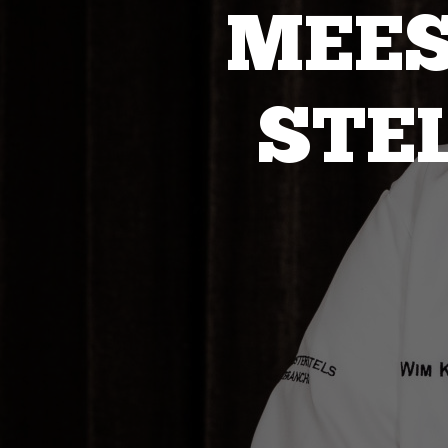
MEE
STE