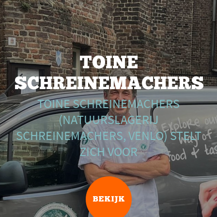
TOINE
SCHREINEMACHERS
TOINE SCHREINEMACHERS
(NATUURSLAGERIJ
SCHREINEMACHERS, VENLO) STELT
ZICH VOOR
BEKIJK