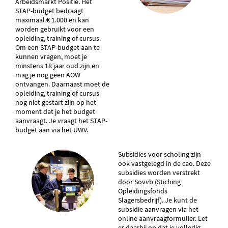
Arbeidsmarkt Positie. Het
STAP-budget bedraagt
maximaal € 1.000 en kan
worden gebruikt voor een
opleiding, training of cursus.
Om een STAP-budget aan te
kunnen vragen, moet je
minstens 18 jaar oud zijn en
mag je nog geen AOW
ontvangen. Daarnaast moet de
opleiding, training of cursus
nog niet gestart zijn op het
moment dat je het budget
aanvraagt. Je vraagt het STAP-
budget aan via het UWV.
Subsidies voor scholing zijn
ook vastgelegd in de cao. Deze
subsidies worden verstrekt
door Sovvb (Stiching
Opleidingsfonds
Slagersbedrijf). Je kunt de
subsidie aanvragen via het
online aanvraagformulier. Let
er daarbij op dat je volledig