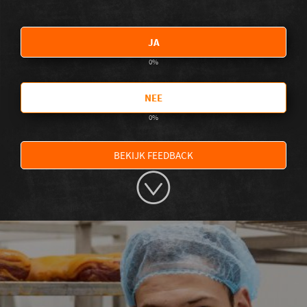
JA
0
%
NEE
0
%
BEKIJK FEEDBACK