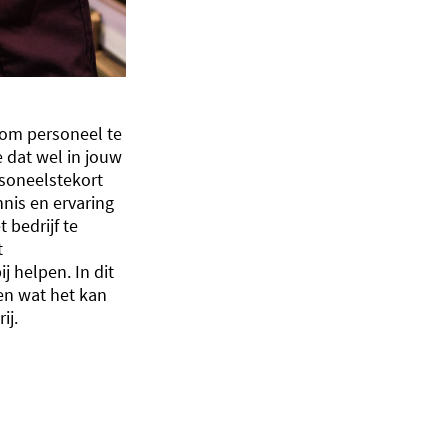
 om personeel te
e dat wel in jouw
rsoneelstekort
nnis en ervaring
bedrijf te
t
j helpen. In dit
 en wat het kan
ij.