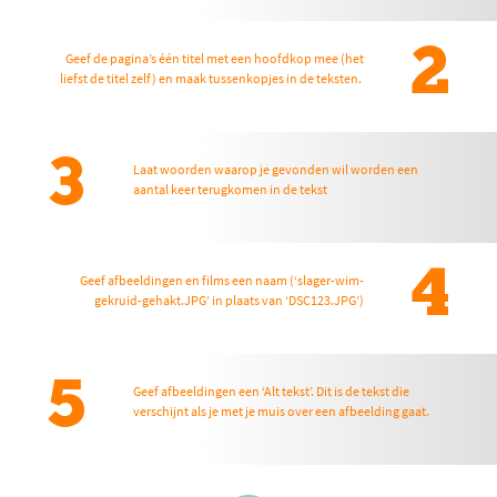
2
Geef de pagina’s één titel met een hoofdkop mee (het
liefst de titel zelf) en maak tussenkopjes in de teksten.
3
Laat woorden waarop je gevonden wil worden een
aantal keer terugkomen in de tekst
4
Geef afbeeldingen en films een naam (‘slager-wim-
gekruid-gehakt.JPG’ in plaats van ‘DSC123.JPG’)
5
Geef afbeeldingen een ‘Alt tekst’. Dit is de tekst die
verschijnt als je met je muis over een afbeelding gaat.