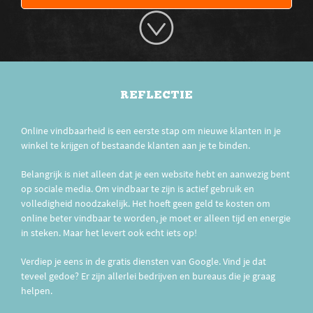
REFLECTIE
Online vindbaarheid is een eerste stap om nieuwe klanten in je
winkel te krijgen of bestaande klanten aan je te binden.
Belangrijk is niet alleen dat je een website hebt en aanwezig bent
op sociale media. Om vindbaar te zijn is actief gebruik en
volledigheid noodzakelijk. Het hoeft geen geld te kosten om
online beter vindbaar te worden, je moet er alleen tijd en energie
in steken. Maar het levert ook echt iets op!
Verdiep je eens in de gratis diensten van Google. Vind je dat
teveel gedoe? Er zijn allerlei bedrijven en bureaus die je graag
helpen.