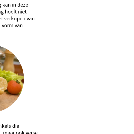
g kan in deze
g hoeft niet
 Het verkopen van
en vorm van
kels die
, maar ook verse