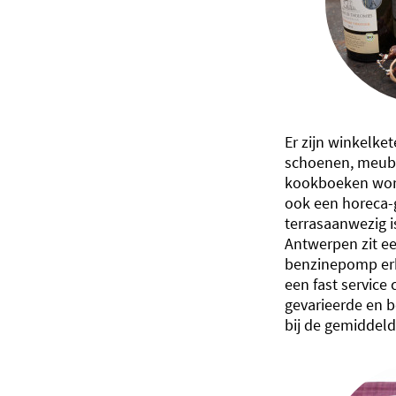
Er zijn winkelke
schoenen, meube
kookboeken wor
ook een horeca-
terrasaanwezig i
Antwerpen zit e
benzinepomp erbi
een fast servic
gevarieerde en b
bij de gemiddel