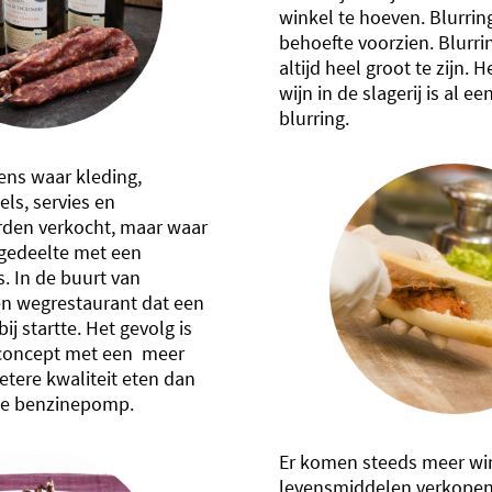
winkel te hoeven. Blurrin
behoefte voorzien. Blurrin
altijd heel groot te zijn.
wijn in de slagerij is al e
blurring.
tens waar kleding,
ls, servies en
den verkocht, maar waar
gedeelte met een
s. In de buurt van
en wegrestaurant dat een
j startte. Het gevolg is
e concept met een meer
etere kwaliteit eten dan
de benzinepomp.
Er komen steeds meer win
levensmiddelen verkopen