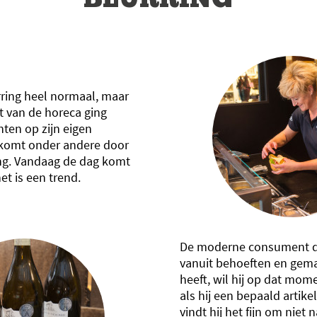
BLURRING
rring heel normaal, maar
 van de horeca ging
hten op zijn eigen
t komt onder andere door
ng. Vandaag de dag komt
et is een trend.
De moderne consument d
vanuit behoeften en gemak
heeft, wil hij op dat mome
als hij een bepaald artike
vindt hij het fijn om niet