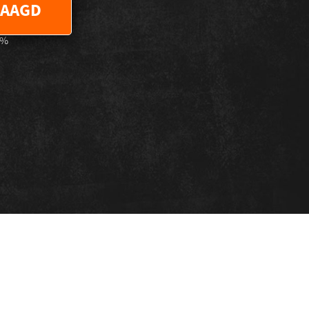
VAAGD
%