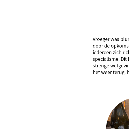
Vroeger was blu
door de opkomst
iedereen zich ric
specialisme. Di
strenge wetgevi
het weer terug, h