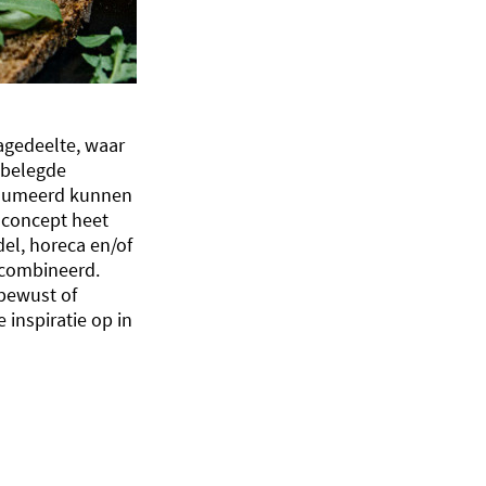
agedeelte, waar
 belegde
nsumeerd kunnen
concept heet
del, horeca en/of
ecombineerd.
bewust of
 inspiratie op in