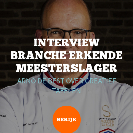
INTERVIEW
BRANCHE ERKENDE
MEESTERSLAGER
ARNO DE BEST OVER CREATIEF
TAFELEN
BEKIJK