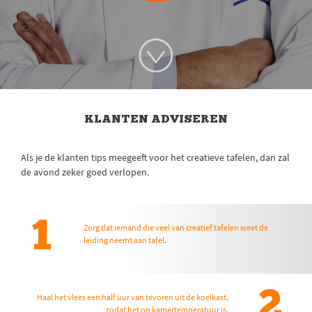
KLANTEN ADVISEREN
Als je de klanten tips meegeeft voor het creatieve tafelen, dan zal
de avond zeker goed verlopen.
1
Zorg dat iemand die veel van creatief tafelen weet de
leiding neemt aan tafel.
2
Haal het vlees een half uur van tevoren uit de koelkast,
zodat het op kamertemperatuur is.