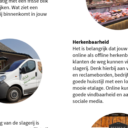
ig met een frisse blik
ijken. Wat ziet een
ij binnenkomt in jouw
Herkenbaarheid
Het is belangrijk dat jou
online als offline herkenb
klanten de weg kunnen v
slagerij. Denk hierbij aan
en reclameborden, bedrijf
goede huisstijl met een l
mooie etalage. Online ku
goede vindbaarheid en a
sociale media.
g van de slagerij is