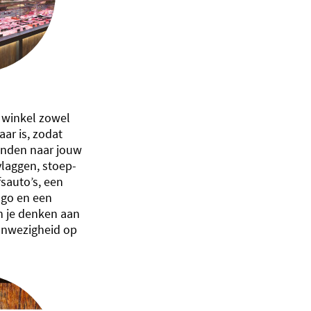
w winkel zowel
aar is, zodat
inden naar jouw
 vlaggen, stoep-
sauto’s, een
ogo en een
n je denken aan
anwezigheid op