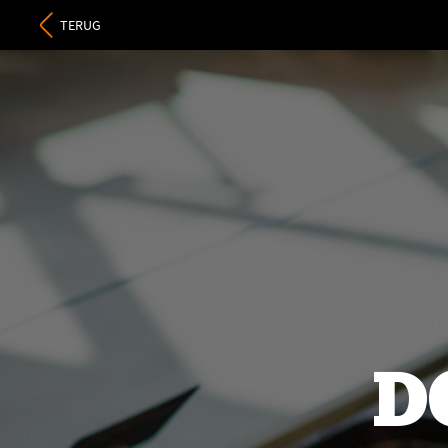
TERUG
D