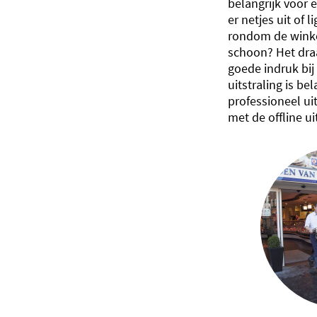
belangrijk voor 
er netjes uit of l
rondom de winke
schoon? Het draa
goede indruk bij
uitstraling is bel
professioneel ui
met de offline ui