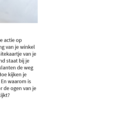
e actie op
ng van je winkel
itekaartje van je
d staat bij je
klanten de weg
Hoe kijken je
? En waarom is
or de ogen van je
ijkt?