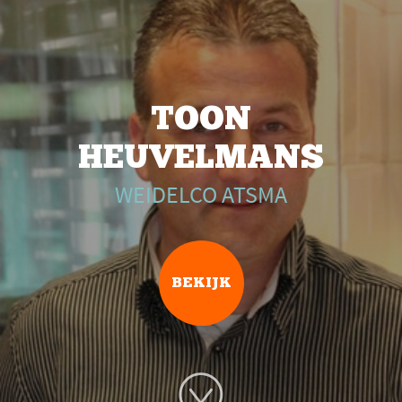
TOON
HEUVELMANS
WEIDELCO ATSMA
BEKIJK