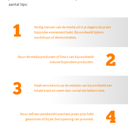
aantal tips:
1
Nodig mensen van de media uit in je slagerij als je een
bijzonder evenement hebt. Bijvoorbeeld tijdens
workshops of demonstraties.
2
Stuur de media producten of foto’s van bijvoorbeeld
nieuwe bijzondere producten.
3
Maak eens kennis op de redactie van bijvoorbeeld een
lokale krant en neem dan vooral iets lekkers mee.
4
Stuur zelf een persbericht wanneer je een prijs hebt
gewonnen of bij de (her)opening van je winkel.