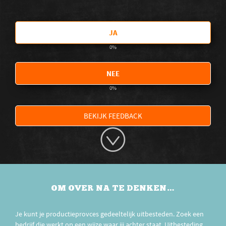
JA
0
%
NEE
0
%
BEKIJK FEEDBACK
OM OVER NA TE DENKEN…
Je kunt je productieprovces gedeeltelijk uitbesteden. Zoek een
bedrijf die werkt op een wijze waar jij achter staat. Uitbesteding