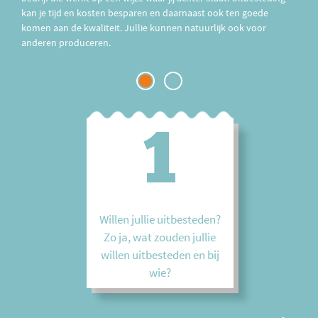
kan je tijd en kosten besparen en daarnaast ook ten goede
komen aan de kwaliteit. Jullie kunnen natuurlijk ook voor
anderen produceren.
1
2
Willen jullie uitbesteden?
Zou je voor een ander
Zo ja, wat zouden jullie
willen produceren? Zo ja,
willen uitbesteden en bij
wat en hoe laat je dit je
wie?
collega-slagers weten?