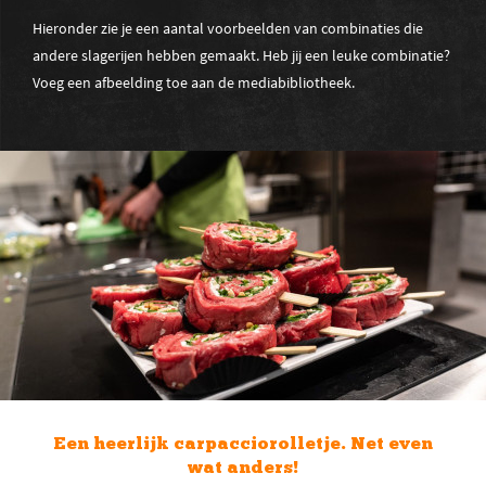
Hieronder zie je een aantal voorbeelden van combinaties die
andere slagerijen hebben gemaakt. Heb jij een leuke combinatie?
Voeg een afbeelding toe aan de mediabibliotheek.
rolletje. Net even
Een paté gecombineerd
rs!
noten. Welke combinat