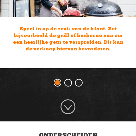
n de klant. Zet
Presenteer je prod
f barbecue aan om
aantrekkelijke manier. 
rspreiden. Dit kan
product eerder kopen a
 bevorderen.
uitziet en/of lek
ONDERSCHEIDEN