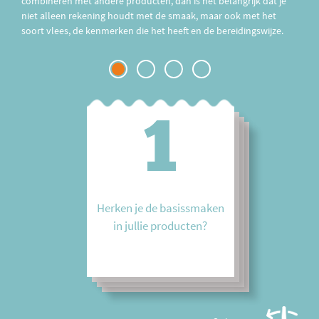
combineren met andere producten, dan is het belangrijk dat je
niet alleen rekening houdt met de smaak, maar ook met het
soort vlees, de kenmerken die het heeft en de bereidingswijze.
1
2
3
4
Herken je de basissmaken
Wat doen jullie om in te
Welke smaakcombinaties
Welke combinaties van
in jullie producten?
spelen op de zintuigen van
maken jullie?
vlees en andere producten
de klant?
adviseren jullie aan de
klant?