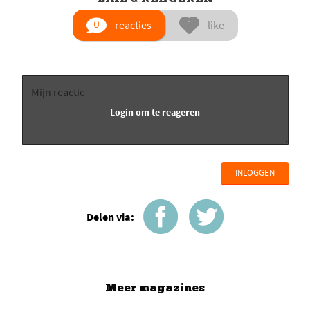
reacties
like
INLOGGEN
Delen via:
Meer magazines