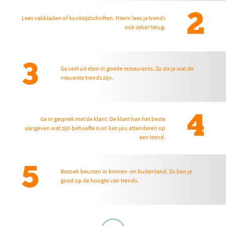
2
Lees vakbladen of kooktijdschriften. Hierin lees je trends
ook zeker terug.
3
Ga veel uit eten in goede restaurants. Zo zie je wat de
nieuwste trends zijn.
4
Ga in gesprek met de klant. De klant kan het beste
aangeven wat zijn behoefte is en kan jou attenderen op
een trend.
5
Bezoek beurzen in binnen- en buitenland. Zo ben je
goed op de hoogte van trends.