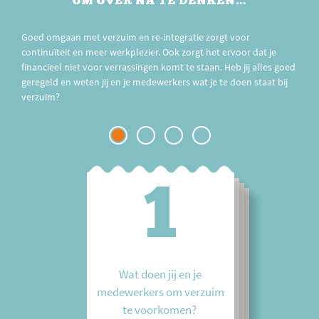
OM OVER NA TE DENKEN…
Goed omgaan met verzuim en re-integratie zorgt voor
continuïteit en meer werkplezier. Ook zorgt het ervoor dat je
financieel niet voor verrassingen komt te staan. Heb jij alles goed
geregeld en weten jij en je medewerkers wat je te doen staat bij
verzuim?
1
2
3
4
Wat doen jij en je
Wat kunnen jullie nog
Ken jouw verplichtingen
Op welke manier begeleid
medewerkers om verzuim
verbeteren om verzuim te
bij verzuim en re-
jij medewerkers die (deels)
te voorkomen?
voorkomen?