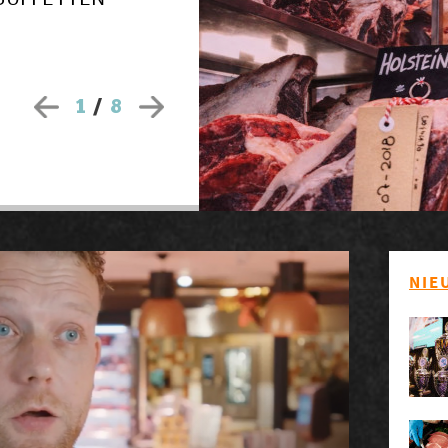
1
/
8
NIE