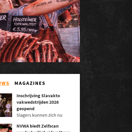
UWS
MAGAZINES
Inschrijving Slavakto
vakwedstrijden 2026
geopend
Slagers kunnen zich nu
inschrijven voor de
NVWA biedt Zelfscan
vakwedstrijden van