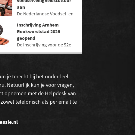
voedselveiligheidscultuur
Stichting Slavakto om kans
aan
te maken op de titel
De Nederlandse Voedsel- en
'Algemeen Slavakto
Warenautoriteit (NVWA)
Kampioen'.
Inschrijving Arnhem
heeft een tool ontwikkeld
Rookworststad 2026
voor
geopend
levensmiddelenbedrijven:
De inschrijving voor de 52e
de Zelfscan
editie van Arnhem
voedselveiligheidscultuur.
Rookworststad is geopend.
n je terecht bij het onderdeel
u. Natuurlijk kun je voor vragen,
tact opnemen met de Helpdesk van
 zowel telefonisch als per email te
assie.nl