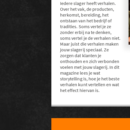
Iedere slager heeft verhalen.
Over het vak, de producten,
herkomst, bereiding, het
ontstaan van het bedrijf of
tradities. Soms vertel je ze
zonder erbij na te denken,
soms vertel je de verhalen niet.
Maar juist die verhalen maken
jouw slagerij speciaal. Ze
zorgen dat klanten je
onthouden en zich verbonden
voelen met jouw slagerij. In dit
magazine lees je wat
storytelling is, hoe je het beste
verhalen kunt vertellen en wat
het effect hiervan is.