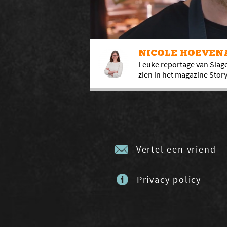
NICOLE HOEVE
Leuke reportage van Slageri
zien in het magazine Story
Vertel een vriend
Privacy policy